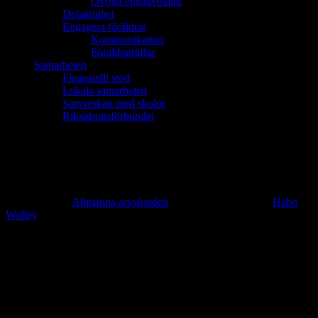
Övriga engagemang
Delaktighet
Engagera föräldrar
Kommunikation
Föräldraträffar
Samarbeten
Finansiellt stöd
Lokala samarbeten
Samverkan med skolor
Riksidrottsförbundet
Om Bogserlinan
Bogserlinan: En förenande kraft
är ett integrationsprojekt som
finansierats av
Allmänna arvsfonden
och som har drivits av
Habo
Wolley
. Projektet riktar sig mot barn och ungdomar med utländsk
bakgrund samt socioekonomiskt utsatta och deras föräldrar. Det som
gör projektet unikt från tidigare integrationsprojekt är att
Bogserlinans syfte inte bara är att få målgrupperna att komma till en
förening, utan även att i nästa steg själva engagera sig ideellt.
I projektet har vi mellan 2017-2020 undersökt hur vi som
idrottsförening har kunnat utveckla vårt integrationsarbete för att på
bästa sätt få målgrupperna att snabbt komma in i en