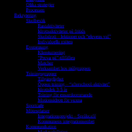
Olika strategier
Processen
Rekrytering
Skolbesök
Rastaktiviteter
Idrottsaktiviteter på fritids
Skolidrott – lektioner och “elevens val”
Individuella möten
Evenemang
Klassturnering
“Prova på”-tillfällen
Matcher
Verksamhet hos målgruppen
Träningsgrupper
Tillgänglighet
Öppen träning – “afterschool-aktivitet”
Idrottslek 3-5 år
Träning för ensamkommande
Motionsidrott för vuxna
Sportcafé
Mötesplatser
Integrationsprojekt – Språkcafé
Kommunens integrationsenhet
Kommunikation
Marknadsföring