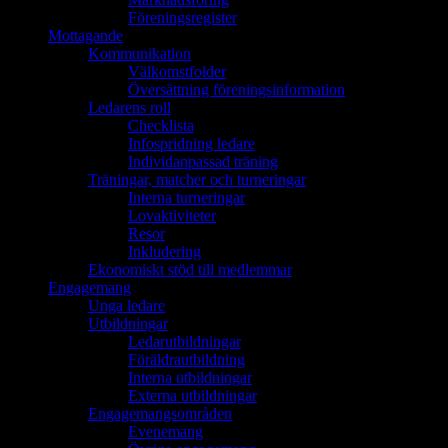
Föreningsregister
Mottagande
Kommunikation
Välkomstfolder
Översättning föreningsinformation
Ledarens roll
Checklista
Infospridning ledare
Individanpassad träning
Träningar, matcher och turneringar
Interna turneringar
Lovaktiviteter
Resor
Inkludering
Ekonomiskt stöd till medlemmar
Engagemang
Unga ledare
Utbildningar
Ledarutbildningar
Föräldrautbildning
Interna utbildningar
Externa utbildningar
Engagemangsområden
Evenemang