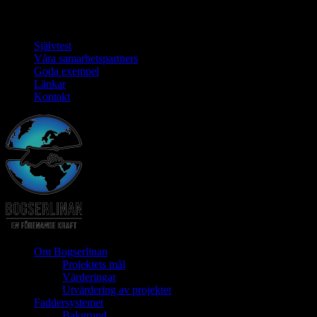
Självtest
Våra samarbetspartners
Goda exempel
Länkar
Kontakt
Om Bogserlinan
Projektets mål
Värderingar
Utvärdering av projektet
Faddersystemet
Bakgrund