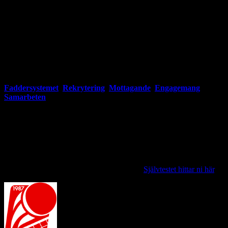
föreningsbaserad verksamhet och få ta del av dess gemenskap.
Projektets erfarenheter har dokumenterats och sammanställts här på
bogserlinan.se där målet har varit att ge konkreta tips på insatser som
har varit lyckade i vår verksamhet. Vår ”manual” riktar sig till andra
föreningar som vill jobba med integration och insatserna grundas
helt på ideell arbetskraft.
Vi har delat upp projektets erfarenheter under fem flikar;
Faddersystemet
,
Rekrytering
,
Mottagande
,
Engagemang
och
Samarbeten
. Dessa har i sin tur undermenyer och det är där ni hittar
information och instruktioner för insatser. Föreningar ser olika ut och
har olika förutsättningar och vi är väl medvetna om att alla insatser
inte passar alla klubbar. Därför har vi försökt göra så att ni enkelt
kan ta de delar som ni är intresserad av.
För att hjälpa er att välja var ni ska lägga ert fokus uppmanar vi er att
börja med att utföra vårt självtest för att se hur ert integrationsarbete
fungerar idag och vad ni behöver förbättra.
Självtestet hittar ni här
.